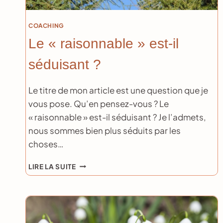
COACHING
Le « raisonnable » est-il
séduisant ?
Le titre de mon article est une question que je
vous pose. Qu’en pensez-vous ? Le
« raisonnable » est-il séduisant ? Je l’admets,
nous sommes bien plus séduits par les
choses…
LE
LIRE LA SUITE
« RAISONNABLE »
EST-
IL
SÉDUISANT
?