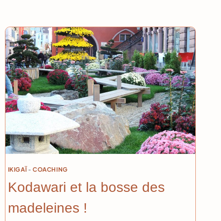
IKIGAÏ
-
COACHING
Kodawari et la bosse des
madeleines !