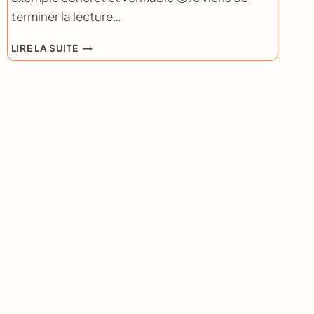
terminer la lecture…
DÉBUTER
LIRE LA SUITE
SON
ACTIVITÉ
INDÉPENDANTE
OU
PAS
?