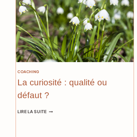
COACHING
La curiosité : qualité ou
défaut ?
LA
LIRE LA SUITE
CURIOSITÉ
:
QUALITÉ
OU