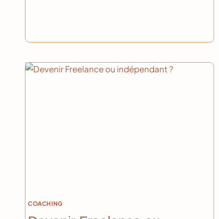
DÉFAUT
?
COACHING