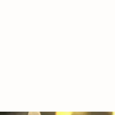
e
ante