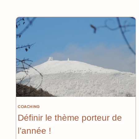
COACHING
Définir le thème porteur de
l’année !