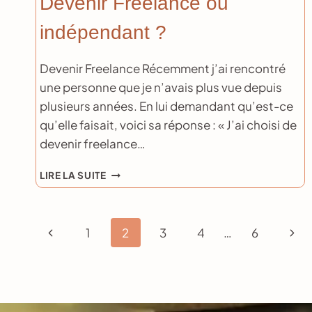
Devenir Freelance ou
indépendant ?
Devenir Freelance Récemment j’ai rencontré
une personne que je n’avais plus vue depuis
plusieurs années. En lui demandant qu’est-ce
qu’elle faisait, voici sa réponse : « J’ai choisi de
devenir freelance…
DEVENIR
LIRE LA SUITE
FREELANCE
OU
INDÉPENDANT
Navigation
Page
Pag
?
1
2
3
4
…
6
de
précédente
suiv
page