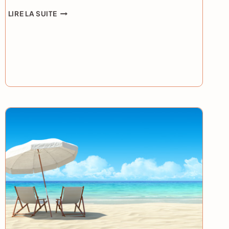
KODAWARI
LIRE LA SUITE
ET
LA
BOSSE
DES
MADELEINES
!