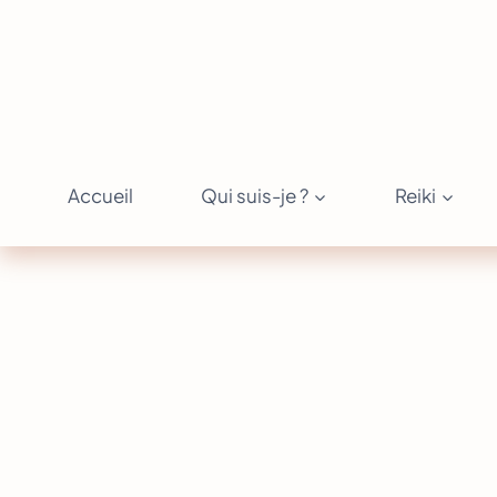
Aller
au
contenu
Accueil
Qui suis-je ?
Reiki