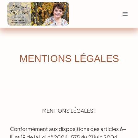
Aller
au
contenu
MENTIONS LÉGALES
MENTIONS LÉGALES :
Conformément aux dispositions des articles 6-
III et 19 de la Loi n° 2004-575 du 21 juin 2004