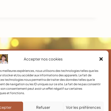
Accepter nos cookies
Informations utiles
les meilleures expériences, nous utilisons des technologies telles que les
r stocker et/ou accéder aux informations des appareils. Le fait de
Mentions Légales
Politique de cookies (UE)
ces technologies nous permettra de traiter des données telles que le
 de navigation ou les ID uniques sur ce site. Le fait de ne pas consentir
Politique de Confidentialité
r son consentement peut avoir un effet négatif sur certaines
ques et fonctions.
cepter
Refuser
Voir les préférences