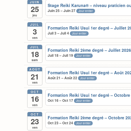
JUIN
Stage Reiki Karuna® – niveau praticien ou
25
Juin 25 – Juin 27
Jour entier
jeu
JUIL
Formation Reiki Usui 1er degré – Juillet 2
3
Juil 3 – Juil 4
Jour entier
ven
JUIL
Formation Reiki 2ème degré – Juillet 202
18
Juil 18 – Juil 19
Jour entier
sam
AOÛT
Formation Reiki Usui 1er degré – Août 20
21
Août 21 – Août 22
Jour entier
ven
OCT
Formation Reiki Usui 1er degré – Octobre
16
Oct 16 – Oct 17
Jour entier
ven
OCT
Formation Reiki 2ème degré – Octobre 20
23
Oct 23 – Oct 24
Jour entier
ven