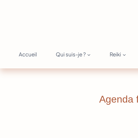
Aller
au
contenu
Accueil
Qui suis-je ?
Reiki
Agenda f