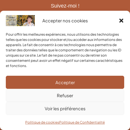
Suivez-moi !
Accepter nos cookies
Contact
Pour offrir les meilleures expériences, nous utilisons des technologies
telles que les cookies pour stocker et/ou accéder aux informations des
appareils. Le fait de consentir à ces technologies nous permettra de
traiter des données telles que le comportement de navigation ou les ID
uniques sur ce site. Le fait de ne pas consentir ou de retirer son
consentement peut avoir un effet négatif sur certaines caractéristiques
et fonctions.
Informations utiles
Accepter
Mentions Légales
Politique de cookies (UE)
Politique de Confidentialité
Refuser
Voir les préférences
© 2026 Martine Freyburger
Politique de cookies
Politique de Confidentialité