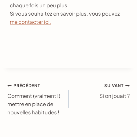
chaque fois un peu plus.
Si vous souhaitez en savoir plus, vous pouvez
me contacter ici.
Navigation
PRÉCÉDENT
SUIVANT
Comment (vraiment !)
Si on jouait ?
de
mettre en place de
l’article
nouvelles habitudes !