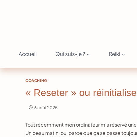
Aller
au
contenu
Accueil
Qui suis-je ?
Reiki
COACHING
« Reseter » ou réinitialise
6 août 2025
Tout récemment mon ordinateur m’a réservé une 
Un beau matin, oui parce que ça se passe toujou