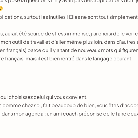
suis posé la question s’il n’y avait pas des applications dont
cations, surtout les inutiles ! Elles ne sont tout simplement 
, aurait été source de stress immense, j’ai choisi de le voir
ns mon outil de travail et d’aller même plus loin, dans d’autre
iser en français) parce qu’il y a tant de nouveaux mots qui figur
ire français, mais il est bien rentré dans le langage courant.
qui choisissez celui qui vous convient.
r, comme chez soi, fait beaucoup de bien, vous êtes d’acco
 dans mon agenda ; un ami coach préconise de le faire deux f