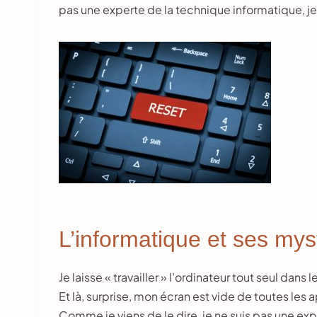
pas une experte de la technique informatique, je m
L’informatique et ses mys
Je laisse « travailler » l’ordinateur tout seul dans
Et là, surprise, mon écran est vide de toutes les ap
Comme je viens de le dire, je ne suis pas une exp