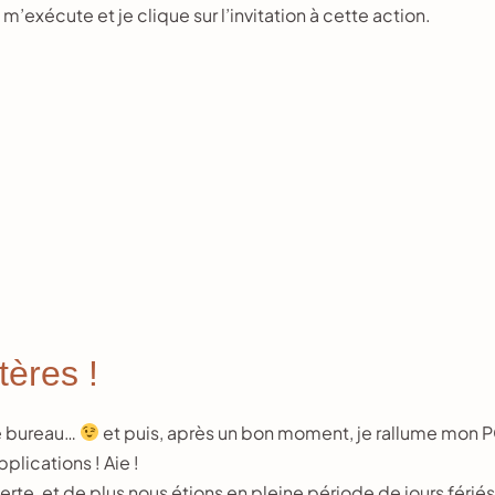
’exécute et je clique sur l’invitation à cette action.
tères !
 le bureau…
et puis, après un bon moment, je rallume mon 
plications ! Aie !
erte, et de plus nous étions en pleine période de jours férié