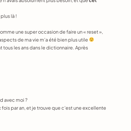
 je n’avais absolument plus besoin, et que
cet
plus là !
 comme une super occasion de faire un « reset »,
s aspects de ma vie m’a été bien plus utile
ent tous les ans dans le dictionnaire. Après
rd avec moi ?
ois par an, et je trouve que c’est une excellente